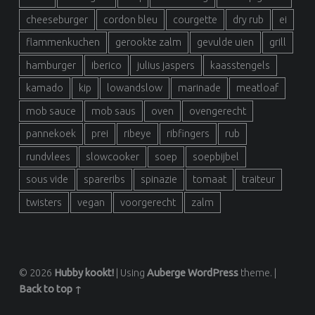
cheeseburger
cordon bleu
courgette
dry rub
ei
flammenkuchen
gerookte zalm
gevulde uien
grill
hamburger
iberico
julius jaspers
kaasstengels
kamado
kip
lowandslow
marinade
meatloaf
mob sauce
mob saus
oven
ovengerecht
pannekoek
prei
ribeye
ribfingers
rub
rundvlees
slowcooker
soep
soepbijbel
sous vide
spareribs
spinazie
tomaat
traiteur
twisters
vegan
voorgerecht
zalm
© 2026
Hubby kookt!
|
Using
Auberge
WordPress
theme.
|
Back to top ↑