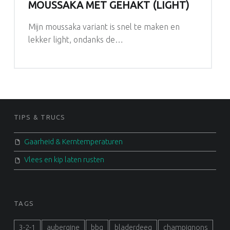
MOUSSAKA MET GEHAKT (LIGHT)
Mijn moussaka variant is snel te maken en
lekker light, ondanks de…
FOOTER SIDEBAR
TIPS & TRUCS
Gaarheid & Kerntemperaturen
Vlees en kip laten rusten
TAGS
3-2-1
aubergine
bbq
bladerdeeg
champignons